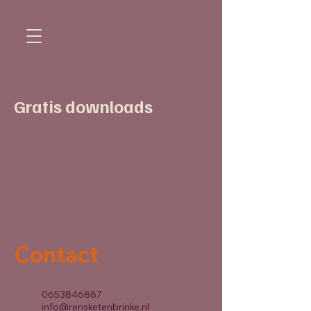
Gratis downloads
Contact
0653846887
info@rensketenbrinke.nl